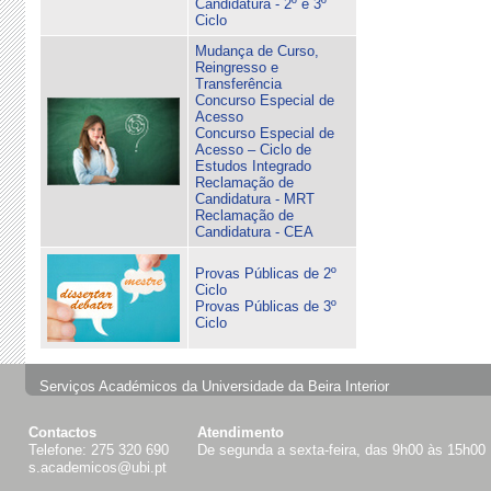
Candidatura - 2º e 3º
Ciclo
Mudança de Curso,
Reingresso e
Transferência
Concurso Especial de
Acesso
Concurso Especial de
Acesso – Ciclo de
Estudos Integrado
Reclamação de
Candidatura - MRT
Reclamação de
Candidatura - CEA
Provas Públicas de 2º
Ciclo
Provas Públicas de 3º
Ciclo
Serviços Académicos da Universidade da Beira Interior
Contactos
Atendimento
Telefone: 275 320 690
De segunda a sexta-feira, das 9h00 às 15h00
s.academicos@ubi.pt