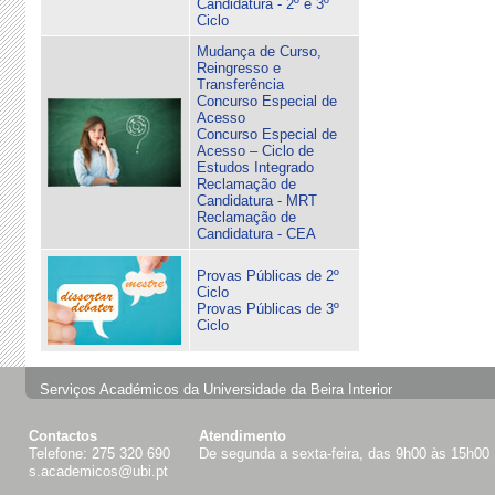
Candidatura - 2º e 3º
Ciclo
Mudança de Curso,
Reingresso e
Transferência
Concurso Especial de
Acesso
Concurso Especial de
Acesso – Ciclo de
Estudos Integrado
Reclamação de
Candidatura - MRT
Reclamação de
Candidatura - CEA
Provas Públicas de 2º
Ciclo
Provas Públicas de 3º
Ciclo
Serviços Académicos da Universidade da Beira Interior
Contactos
Atendimento
Telefone: 275 320 690
De segunda a sexta-feira, das 9h00 às 15h00
s.academicos@ubi.pt