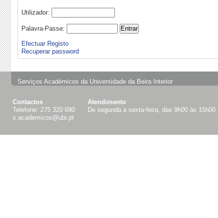
Utilizador:
Palavra-Passe:
Efectuar Registo
Recuperar password
Serviços Académicos da Universidade da Beira Interior
Contactos
Atendimento
Telefone: 275 320 690
De segunda a sexta-feira, das 9h00 às 15h00
s.academicos@ubi.pt